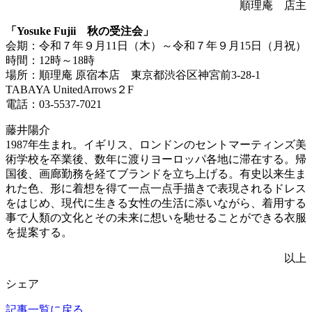
順理庵 店主
「Yosuke Fujii 秋の受注会」
会期：令和７年９月11日（木）～令和７年９月15日（月祝）
時間：12時～18時
場所：順理庵 原宿本店 東京都渋谷区神宮前3‐28‐1
TABAYA UnitedArrows２F
電話：03-5537-7021
藤井陽介
1987年生まれ。イギリス、ロンドンのセントマーティンズ美
術学校を卒業後、数年に渡りヨーロッパ各地に滞在する。帰
国後、画廊勤務を経てブランドを立ち上げる。有史以来生ま
れた色、形に着想を得て一点一点手描きで表現されるドレス
をはじめ、現代に生きる女性の生活に添いながら、着用する
事で人類の文化とその未来に想いを馳せることができる衣服
を提案する。
以上
シェア
記事一覧に戻る