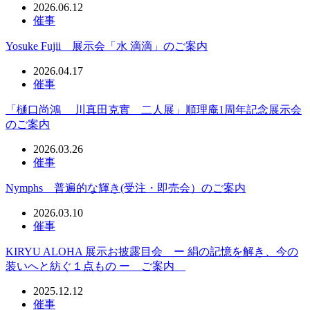
2026.06.12
催事
Yosuke Fujii 展示会「水 滴滴」のご案内
2026.04.17
催事
「樋口尚鴻 川真田克實 二人展」順理庵1周年記念展示会
のご案内
2026.03.26
催事
Nymphs 普遍的な輝き(受注・即売会）のご案内
2026.03.10
催事
KIRYU ALOHA 展示お披露目会 ー 絹の記憶を解き、今の
装いへと紡ぐ１点もの ー ご案内
2025.12.12
催事