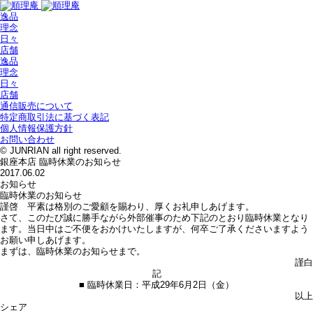
逸品
理念
日々
店舗
逸品
理念
日々
店舗
通信販売について
特定商取引法に基づく表記
個人情報保護方針
お問い合わせ
© JUNRIAN all right reserved.
銀座本店 臨時休業のお知らせ
2017.06.02
お知らせ
臨時休業のお知らせ
謹啓 平素は格別のご愛顧を賜わり、厚くお礼申しあげます。
さて、このたび誠に勝手ながら外部催事のため下記のとおり臨時休業となり
ます。当日中はご不便をおかけいたしますが、何卒ご了承くださいますよう
お願い申しあげます。
まずは、臨時休業のお知らせまで。
謹白
記
■ 臨時休業日：平成29年6月2日（金）
以上
シェア