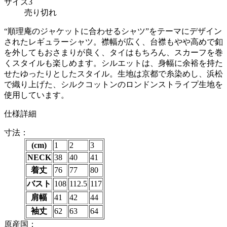
サイズ3
売り切れ
“順理庵のジャケットに合わせるシャツ”をテーマにデザイン
されたレギュラーシャツ。襟幅が広く、台襟もやや高めで釦
を外してもおさまりが良く、タイはもちろん、スカーフを巻
くスタイルも楽しめます。シルエットは、身幅に余裕を持た
せたゆったりとしたスタイル。生地は京都で糸染めし、浜松
で織り上げた、シルクコットンのロンドンストライプ生地を
使用しています。
仕様詳細
寸法：
(cm)
1
2
3
NECK
38
40
41
着丈
76
77
80
バスト
108
112.5
117
肩幅
41
42
44
袖丈
62
63
64
原産国：