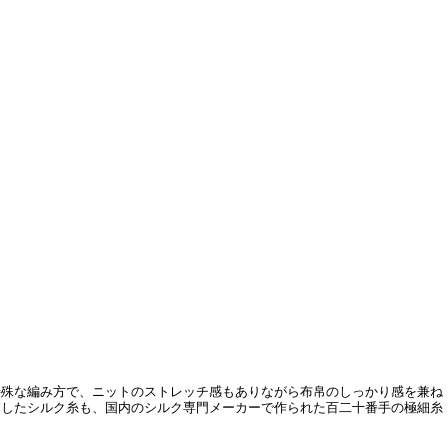
特殊な編み方で、ニットのストレッチ感もありながら布帛のしっかり感を兼ね
用したシルク糸も、国内のシルク専門メーカーで作られた百二十番手の極細糸