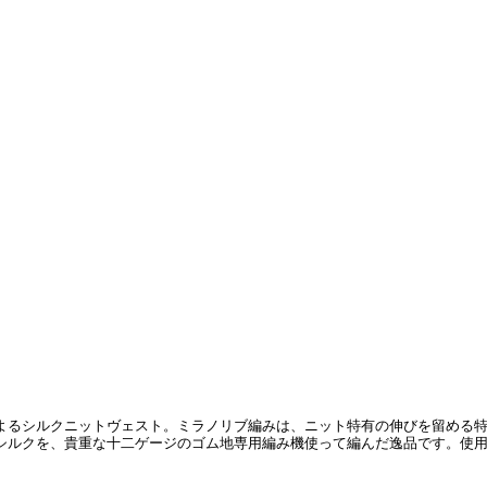
よるシルクニットヴェスト。ミラノリブ編みは、ニット特有の伸びを留める
シルクを、貴重な十二ゲージのゴム地専用編み機使って編んだ逸品です。使