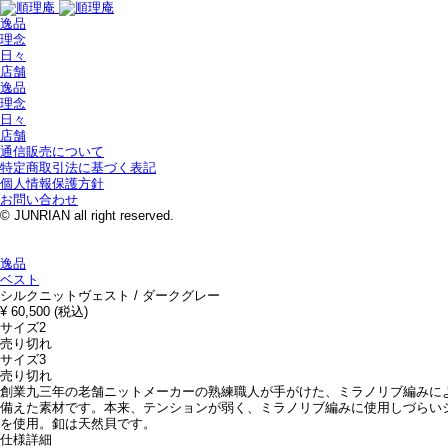
逸品
理念
日々
店舗
逸品
理念
日々
店舗
通信販売について
特定商取引法に基づく表記
個人情報保護方針
お問い合わせ
© JUNRIAN all right reserved.
逸品
ベスト
シルクニットヴェスト / ダークグレー
¥ 60,500 (税込)
サイズ2
売り切れ
サイズ3
売り切れ
創業九三年の老舗ニットメーカーの熟練職人が手がけた、ミラノリブ編みに
備えた素材です。本来、テンションが弱く、ミラノリブ編みに使用しづらい
を使用。釦は天然貝です。
仕様詳細