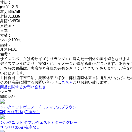
寸法：
(cm)
1
2
3
着丈
56
57
58
肩幅
31
33
35
身幅
46
48
50
原産国：
日本
素材：
シルク100％
品番：
JRVT-101
備考：
サイズスペックは各サイズよりランダムに選んだ一個体の実寸値となります
ディスプレイにより、実物と色、イメージが異なる事がございます。あらか
こちらの商品は、実店舗と在庫の共有をさせていただいております。ご注文
いただきます。
土日祝日、年末年始、夏季休業のほか、弊社臨時休業日に御注文いただいた
その他商品に関するお問い合わせは
こちら
よりお願い致します。
商品に関するお問い合わせ
シェア
関連商品
シルクニットヴェスト / ミディアムブラウン
¥60,500 (税込)
在庫なし
シルクニット ダブルヴェスト / ダークグレー
¥63,800 (税込)
在庫なし